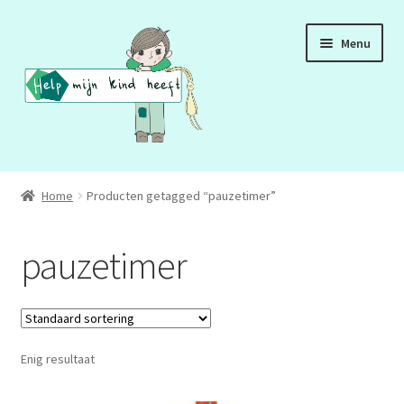
Ga
Ga
Menu
door
naar
naar
de
navigatie
inhoud
ADD
Home
Producten getagged “pauzetimer”
ADHD
pauzetimer
ASS
DCD
Enig resultaat
HSP