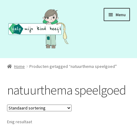
Ga
Ga
Menu
door
naar
naar
de
navigatie
inhoud
ADD
Home
Producten getagged “natuurthema speelgoed”
ADHD
natuurthema speelgoed
ASS
DCD
Enig resultaat
HSP