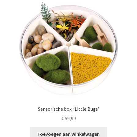
LS
TOS
HB
SCHOLEN
KOOPJES
BLOG
Sensorische box: ‘Little Bugs’
€
59,99
Toevoegen aan winkelwagen