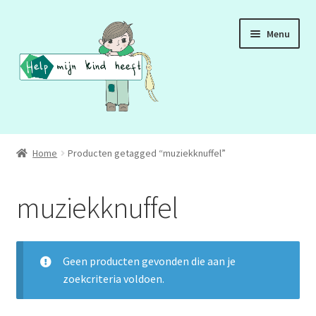
Ga
Ga
Menu
door
naar
naar
de
navigatie
inhoud
ADD
Home
Producten getagged “muziekknuffel”
ADHD
muziekknuffel
ASS
DCD
Geen producten gevonden die aan je
zoekcriteria voldoen.
HSP