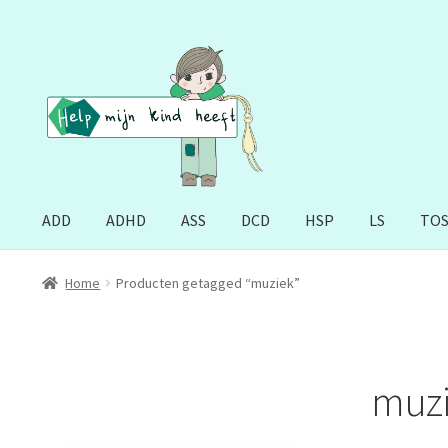
Ga
Ga
door
naar
naar
de
navigatie
inhoud
ADD
ADHD
ASS
DCD
HSP
LS
TO
Home
Producten getagged “muziek”
muz