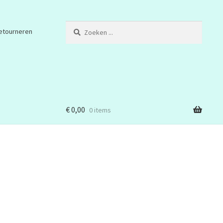
Zoeken
etourneren
...
€
0,00
0 items