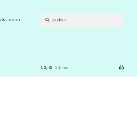
Zoeken
etourneren
...
€
0,00
0 items