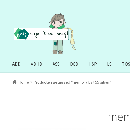
Ga
Ga
door
naar
naar
de
navigatie
inhoud
ADD
ADHD
ASS
DCD
HSP
LS
TO
Home
Producten getagged “memory ball 55 silver”
memo