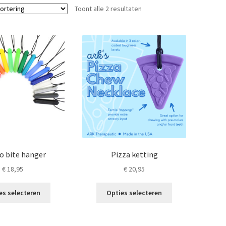
Toont alle 2 resultaten
o bite hanger
Pizza ketting
€
18,95
€
20,95
Dit
Dit
es selecteren
Opties selecteren
product
product
heeft
heeft
meerdere
meerdere