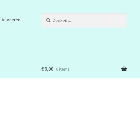
Zoeken
etourneren
...
€
0,00
0 items