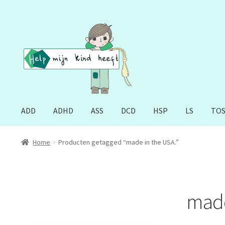
Ga
Ga
door
naar
naar
de
navigatie
inhoud
ADD
ADHD
ASS
DCD
HSP
LS
TO
Home
Producten getagged “made in the USA.”
made