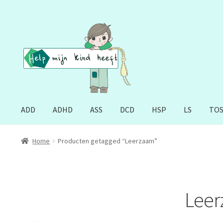
Ga
Ga
door
naar
naar
de
navigatie
inhoud
ADD
ADHD
ASS
DCD
HSP
LS
TO
Home
Producten getagged “Leerzaam”
Lee