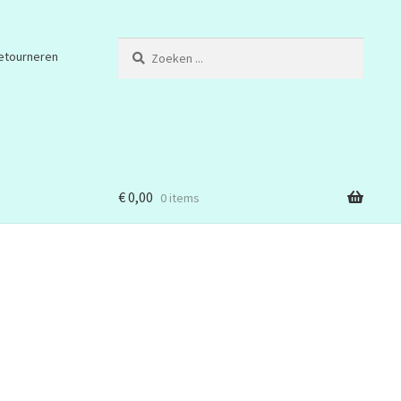
Zoeken
etourneren
...
€
0,00
0 items