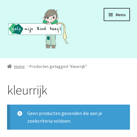
Ga
Ga
Menu
door
naar
naar
de
navigatie
inhoud
ADD
Home
Producten getagged “kleurrijk”
ADHD
kleurrijk
ASS
DCD
Geen producten gevonden die aan je
zoekcriteria voldoen.
HSP