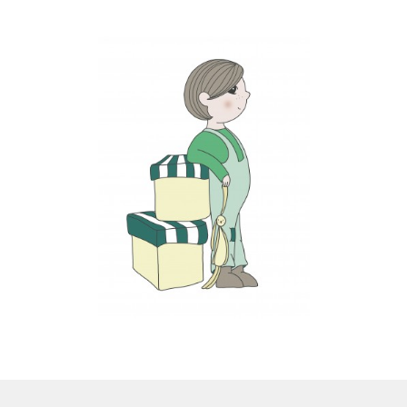
LS
TOS
HB
SCHOLEN
KOOPJES
BLOG