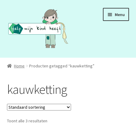
Ga
Ga
Menu
door
naar
naar
de
navigatie
inhoud
ADD
Home
Producten getagged “kauwketting”
ADHD
kauwketting
ASS
DCD
Toont alle 3 resultaten
HSP