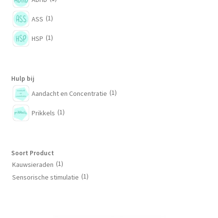
productpagina
(1)
ASS
(1)
HSP
Hulp bij
(1)
Aandacht en Concentratie
(1)
Prikkels
Soort Product
(1)
Kauwsieraden
(1)
Sensorische stimulatie