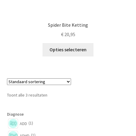
Spider Bite Ketting
€
20,95
Dit
Opties selecteren
product
heeft
meerdere
variaties.
Deze
optie
Toont alle 3 resultaten
kan
gekozen
worden
Diagnose
op
(1)
ADD
de
(1)
ADHD