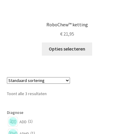
RoboChew™ ketting
€
21,95
Dit
Opties selecteren
product
heeft
meerdere
variaties.
Deze
optie
Toont alle 3 resultaten
kan
gekozen
worden
Diagnose
op
(1)
ADD
de
(1)
ADHD