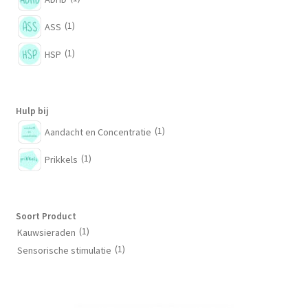
productpagina
(1)
ASS
(1)
HSP
Hulp bij
(1)
Aandacht en Concentratie
(1)
Prikkels
Soort Product
(1)
Kauwsieraden
(1)
Sensorische stimulatie