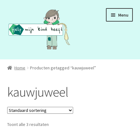
Ga
Ga
Menu
door
naar
naar
de
navigatie
inhoud
ADD
Home
Producten getagged “kauwjuweel”
ADHD
kauwjuweel
ASS
DCD
Toont alle 3 resultaten
HSP