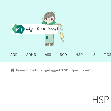
Ga
Ga
door
naar
naar
de
navigatie
inhoud
ADD
ADHD
ASS
DCD
HSP
LS
TO
Home
Producten getagged “HSP hulpmiddelen”
HSP 