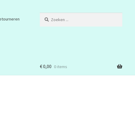
Zoeken
etourneren
...
€
0,00
0 items