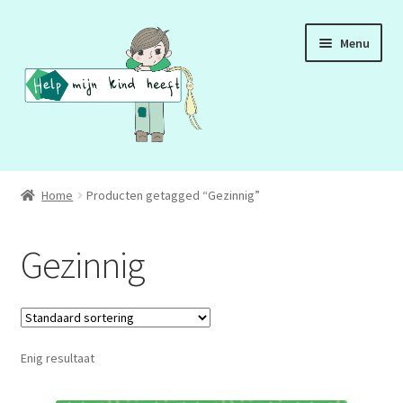
Ga
Ga
Menu
door
naar
naar
de
navigatie
inhoud
ADD
Home
Producten getagged “Gezinnig”
ADHD
Gezinnig
ASS
DCD
Enig resultaat
HSP