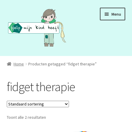
Ga
Ga
Menu
door
naar
naar
de
navigatie
inhoud
ADD
Home
Producten getagged “fidget therapie”
ADHD
fidget therapie
ASS
DCD
Toont alle 2 resultaten
HSP