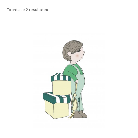
optie
Toont alle 2 resultaten
kan
gekozen
worden
op
de
productpagina