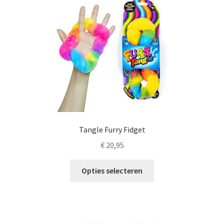
LS
TOS
HB
SCHOLEN
KOOPJES
Tangle Furry Fidget
BLOG
€
20,95
Dit
Opties selecteren
product
heeft
meerdere
variaties.