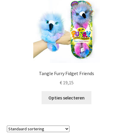
Deze
optie
kan
gekozen
worden
op
de
productpagina
Tangle Furry Fidget Friends
€
19,15
Dit
Opties selecteren
product
heeft
meerdere
variaties.
Deze