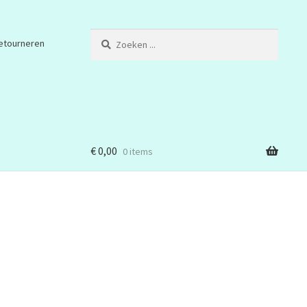
Zoeken
etourneren
...
€
0,00
0 items