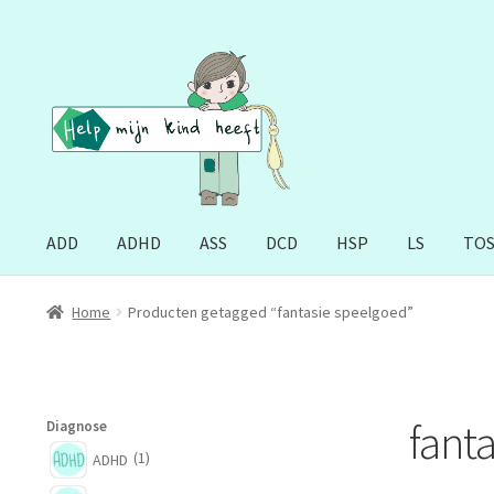
Ga
Ga
door
naar
naar
de
navigatie
inhoud
ADD
ADHD
ASS
DCD
HSP
LS
TO
Home
Producten getagged “fantasie speelgoed”
fant
Diagnose
(1)
ADHD