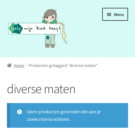
Ga
Ga
Menu
door
naar
naar
de
navigatie
inhoud
ADD
Home
Producten getagged “diverse maten”
ADHD
diverse maten
ASS
DCD
Geen producten gevonden die aan je
zoekcriteria voldoen.
HSP