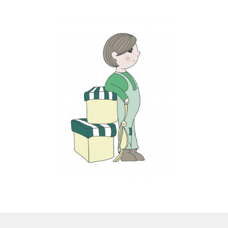
LS
TOS
HB
SCHOLEN
KOOPJES
BLOG