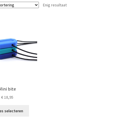
Enig resultaat
Mini bite
€
18,95
Dit
es selecteren
product
heeft
meerdere