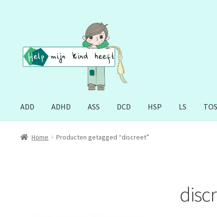
Ga
Ga
door
naar
naar
de
navigatie
inhoud
ADD
ADHD
ASS
DCD
HSP
LS
TO
Home
Producten getagged “discreet”
disc