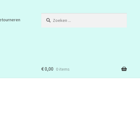
Zoeken
etourneren
...
€
0,00
0 items