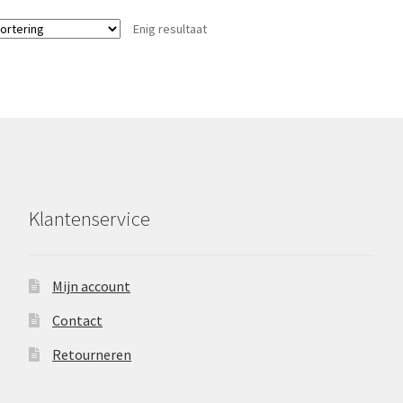
variaties.
Enig resultaat
Deze
optie
kan
gekozen
worden
op
de
productpagina
Klantenservice
Mijn account
Contact
Retourneren