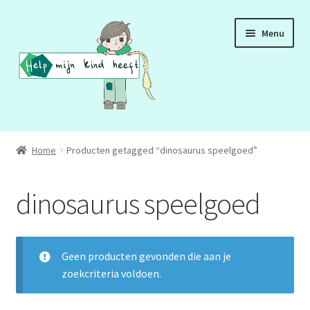
Ga
Ga
Menu
door
naar
naar
de
navigatie
inhoud
ADD
Home
Producten getagged “dinosaurus speelgoed”
ADHD
dinosaurus speelgoed
ASS
DCD
Geen producten gevonden die aan je
zoekcriteria voldoen.
HSP