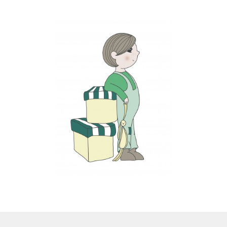
LS
TOS
HB
SCHOLEN
KOOPJES
BLOG