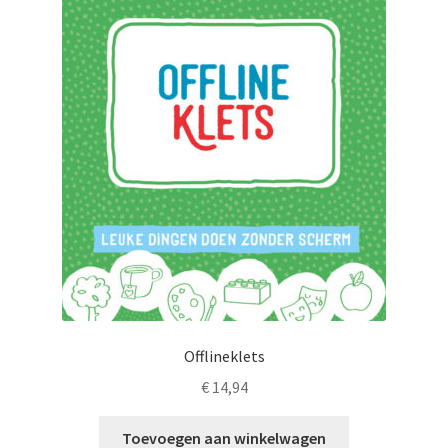
LS
TOS
HB
SCHOLEN
KOOPJES
BLOG
Offlineklets
€
14,94
Toevoegen aan winkelwagen