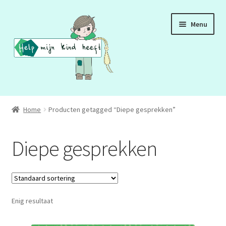
Ga
Ga
Menu
door
naar
naar
de
navigatie
inhoud
ADD
Home
Producten getagged “Diepe gesprekken”
ADHD
Diepe gesprekken
ASS
DCD
Enig resultaat
HSP