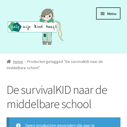
Ga
Ga
Menu
door
naar
naar
de
navigatie
inhoud
ADD
Home
Producten getagged “De survivalKID naar de
middelbare school”
ADHD
ASS
De survivalKID naar de
DCD
middelbare school
HSP
Geen producten gevonden die aan je