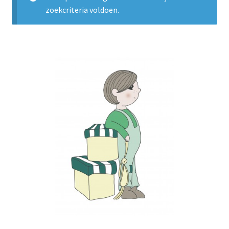
LS
zoekcriteria voldoen.
TOS
HB
SCHOLEN
KOOPJES
BLOG