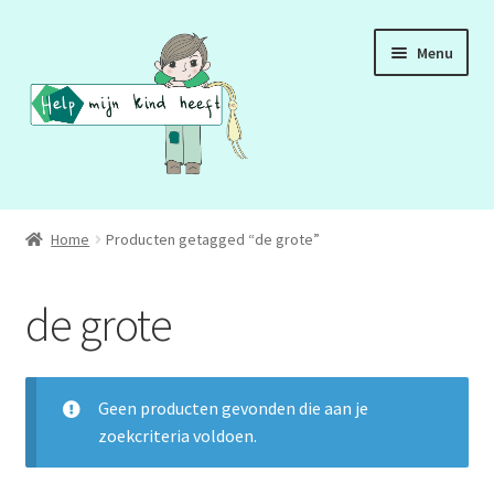
Ga
Ga
Menu
door
naar
naar
de
navigatie
inhoud
ADD
Home
Producten getagged “de grote”
ADHD
de grote
ASS
DCD
Geen producten gevonden die aan je
zoekcriteria voldoen.
HSP