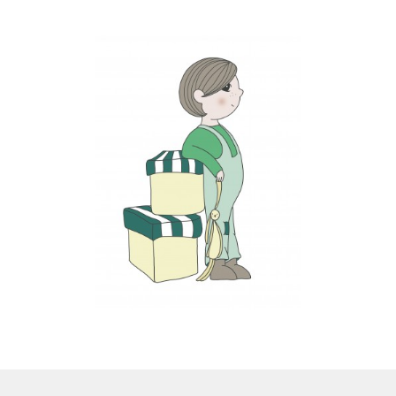
LS
TOS
HB
SCHOLEN
KOOPJES
BLOG