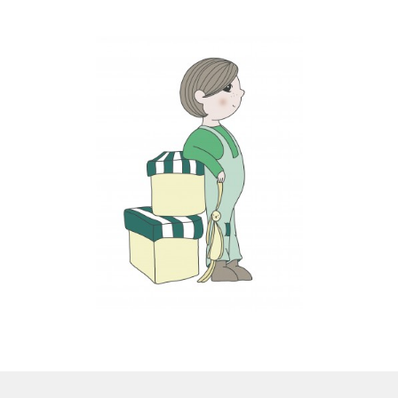
LS
TOS
HB
SCHOLEN
KOOPJES
BLOG