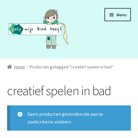
Ga
Ga
Menu
door
naar
naar
de
navigatie
inhoud
ADD
Home
Producten getagged “creatief spelen in bad”
ADHD
creatief spelen in bad
ASS
DCD
Geen producten gevonden die aan je
zoekcriteria voldoen.
HSP