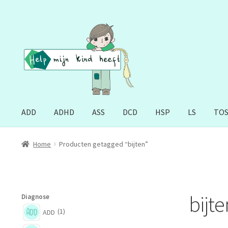
Ga
Ga
door
naar
naar
de
navigatie
inhoud
ADD
ADHD
ASS
DCD
HSP
LS
TO
Home
Producten getagged “bijten”
bijte
Diagnose
(1)
ADD