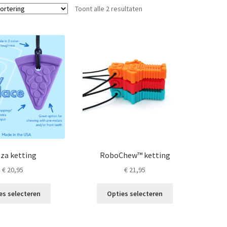
Toont alle 2 resultaten
zza ketting
RoboChew™ ketting
€
20,95
€
21,95
Dit
Dit
es selecteren
Opties selecteren
product
product
heeft
heeft
meerdere
meerdere