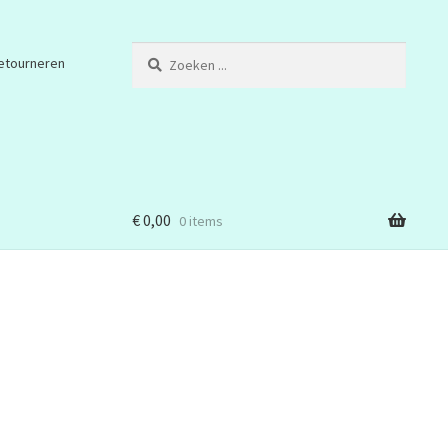
Zoeken
etourneren
...
€
0,00
0 items