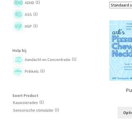
(1)
ADHD
(1)
ASS
(1)
HSP
Hulp bij
(1)
Aandacht en Concentratie
(1)
Prikkels
Pi
Soort Product
(1)
Kauwsieraden
(1)
Sensorische stimulatie
Opti