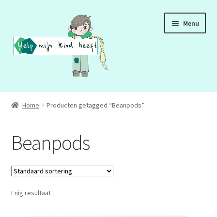
Ga
Ga
Menu
door
naar
naar
de
navigatie
inhoud
ADD
Home
Producten getagged “Beanpods”
ADHD
Beanpods
ASS
DCD
Enig resultaat
HSP