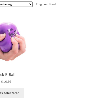
Enig resultaat
uck-E-Ball
€
10,99
Dit
es selecteren
product
heeft
meerdere