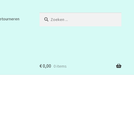
Zoeken
etourneren
...
€
0,00
0 items