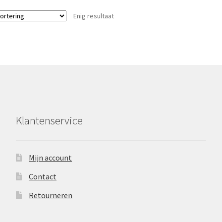
variaties.
Enig resultaat
Deze
optie
kan
gekozen
worden
op
de
productpagina
Klantenservice
Mijn account
Contact
Retourneren