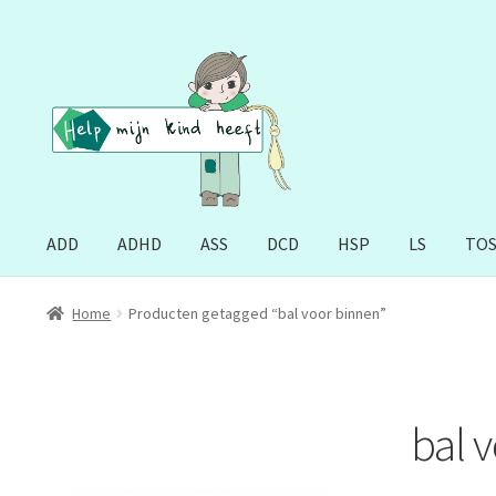
Ga
Ga
door
naar
naar
de
navigatie
inhoud
ADD
ADHD
ASS
DCD
HSP
LS
TO
Home
Producten getagged “bal voor binnen”
bal 