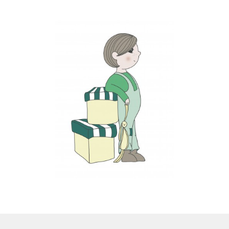
LS
TOS
HB
SCHOLEN
KOOPJES
BLOG