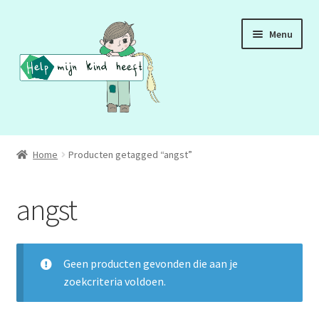
Ga
Ga
Menu
door
naar
naar
de
navigatie
inhoud
ADD
Home
Producten getagged “angst”
ADHD
angst
ASS
DCD
Geen producten gevonden die aan je
zoekcriteria voldoen.
HSP