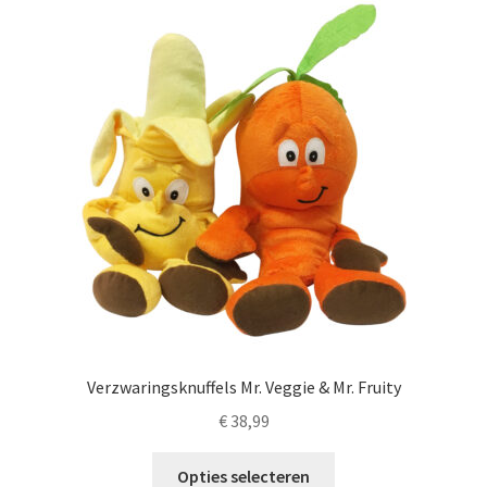
LS
TOS
HB
SCHOLEN
KOOPJES
BLOG
Verzwaringsknuffels Mr. Veggie & Mr. Fruity
€
38,99
Dit
Opties selecteren