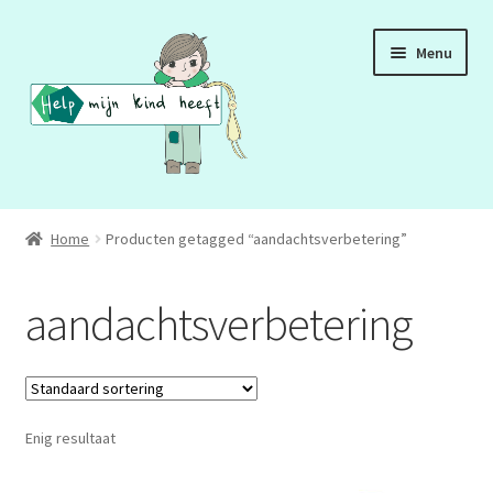
Ga
Ga
Menu
door
naar
naar
de
navigatie
inhoud
ADD
Home
Producten getagged “aandachtsverbetering”
ADHD
aandachtsverbetering
ASS
DCD
Enig resultaat
HSP