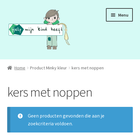
Ga
Ga
Menu
door
naar
naar
de
navigatie
inhoud
ADD
Home
Product Minky kleur
kers met noppen
ADHD
kers met noppen
ASS
DCD
Geen producten gevonden die aan je
zoekcriteria voldoen.
HSP