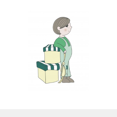
LS
TOS
HB
SCHOLEN
KOOPJES
BLOG