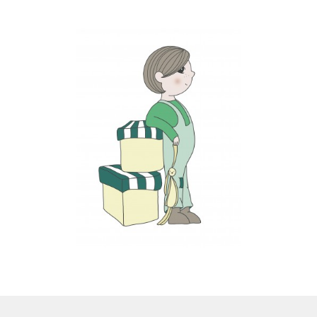
LS
TOS
HB
SCHOLEN
KOOPJES
BLOG