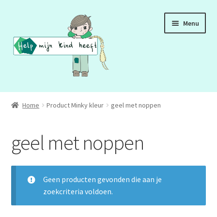
Ga
Ga
Menu
door
naar
naar
de
navigatie
inhoud
ADD
Home
Product Minky kleur
geel met noppen
ADHD
geel met noppen
ASS
DCD
Geen producten gevonden die aan je
zoekcriteria voldoen.
HSP