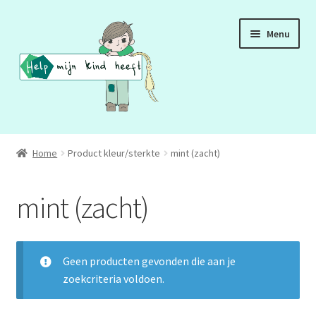
Ga
Ga
Menu
door
naar
naar
de
navigatie
inhoud
ADD
Home
Product kleur/sterkte
mint (zacht)
ADHD
mint (zacht)
ASS
DCD
Geen producten gevonden die aan je
zoekcriteria voldoen.
HSP