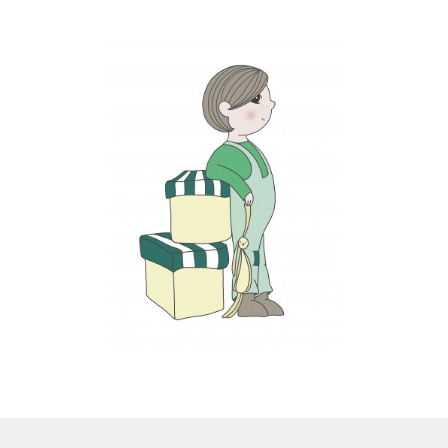
LS
TOS
HB
SCHOLEN
KOOPJES
BLOG