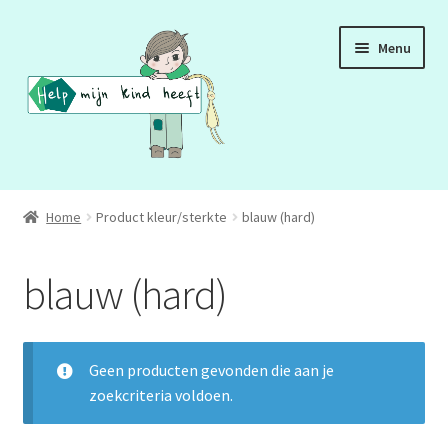
Ga
Ga
Menu
door
naar
naar
de
navigatie
inhoud
ADD
Home
Product kleur/sterkte
blauw (hard)
ADHD
blauw (hard)
ASS
DCD
Geen producten gevonden die aan je
zoekcriteria voldoen.
HSP