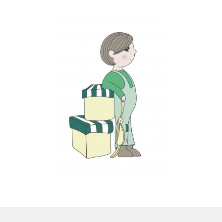
LS
TOS
HB
SCHOLEN
KOOPJES
BLOG