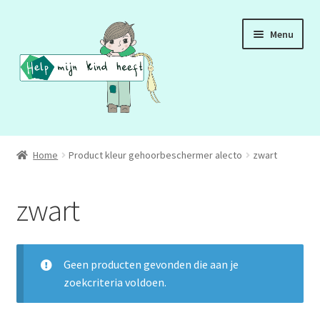
Ga
Ga
Menu
door
naar
naar
de
navigatie
inhoud
ADD
Home
Product kleur gehoorbeschermer alecto
zwart
ADHD
zwart
ASS
DCD
Geen producten gevonden die aan je
zoekcriteria voldoen.
HSP