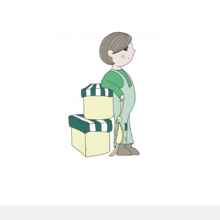
LS
TOS
HB
SCHOLEN
KOOPJES
BLOG