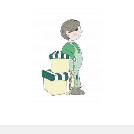
LS
TOS
HB
SCHOLEN
KOOPJES
BLOG