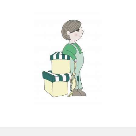
LS
TOS
HB
SCHOLEN
KOOPJES
BLOG