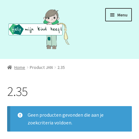
Ga
Ga
Menu
door
naar
naar
de
navigatie
inhoud
ADD
Home
Product JAN
2.35
ADHD
2.35
ASS
DCD
Geen producten gevonden die aan je
zoekcriteria voldoen.
HSP