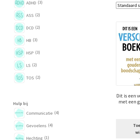
(3)
ADHD
(2)
ASS
(2)
DCD
(3)
HB
(3)
HSP
(2)
LS
(2)
TOS
Dit is een 
met een 
Hulp bij
(4)
Communicatie
(4)
Toe
Gevoelens
wi
(1)
Hechting