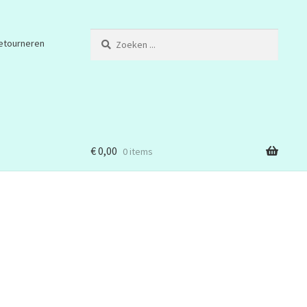
Zoeken
etourneren
...
€
0,00
0 items