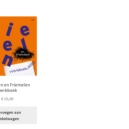
n en Friemelen
werkboek
€
15,00
voegen aan
nkelwagen