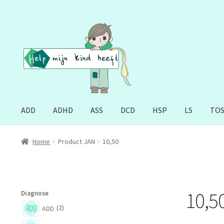
Ga
Ga
door
naar
naar
de
navigatie
inhoud
ADD
ADHD
ASS
DCD
HSP
LS
TO
Home
Product JAN
10,50
10,5
Diagnose
(2)
ADD