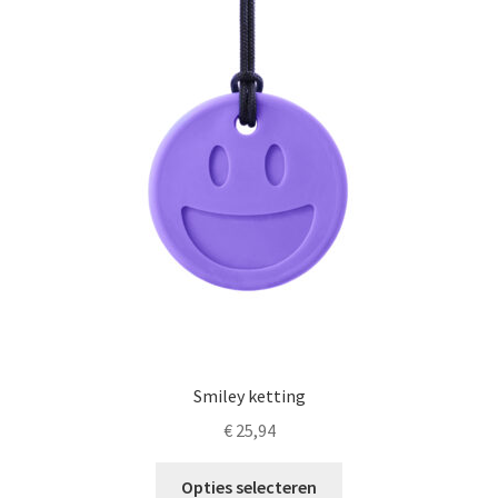
LS
TOS
HB
SCHOLEN
KOOPJES
BLOG
Smiley ketting
€
25,94
Dit
Opties selecteren