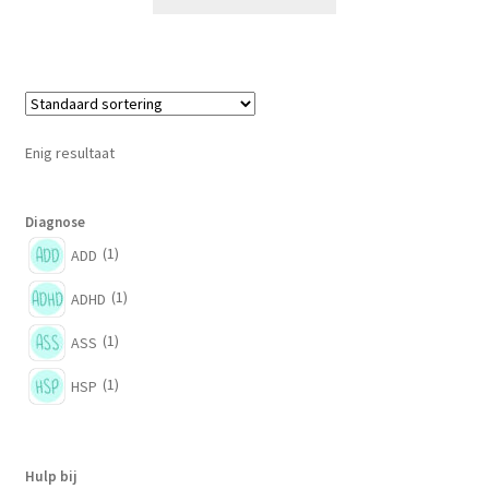
product
heeft
meerdere
variaties.
Deze
optie
Enig resultaat
kan
gekozen
worden
Diagnose
op
(1)
ADD
de
(1)
ADHD
productpagina
(1)
ASS
(1)
HSP
Hulp bij