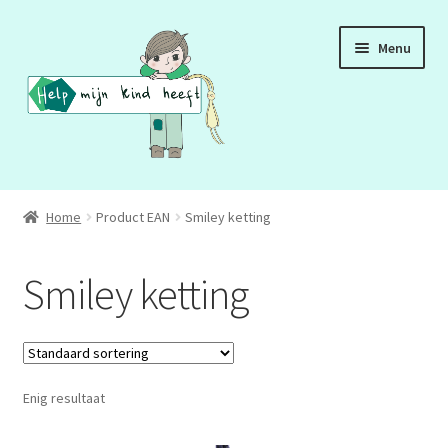
Ga
Ga
Menu
door
naar
naar
de
navigatie
inhoud
ADD
Home
Product EAN
Smiley ketting
ADHD
Smiley ketting
ASS
DCD
Enig resultaat
HSP