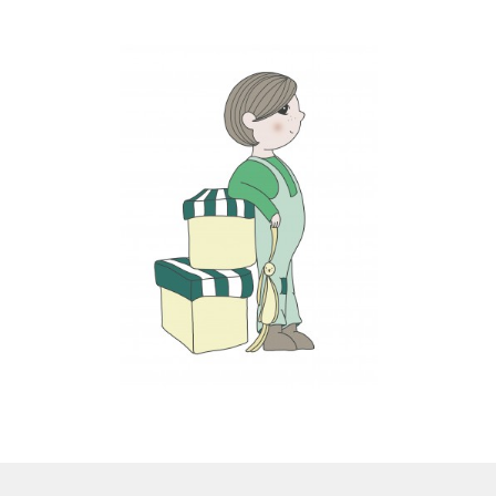
LS
TOS
HB
SCHOLEN
KOOPJES
BLOG