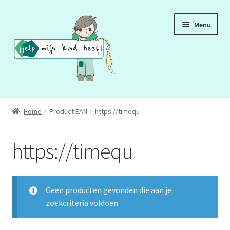
Ga
Ga
Menu
door
naar
naar
de
navigatie
inhoud
ADD
Home
Product EAN
https://timequ
ADHD
https://timequ
ASS
DCD
Geen producten gevonden die aan je
zoekcriteria voldoen.
HSP