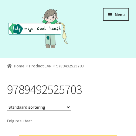
Ga
Ga
Menu
door
naar
naar
de
navigatie
inhoud
ADD
Home
Product EAN
9789492525703
ADHD
9789492525703
ASS
DCD
Enig resultaat
HSP