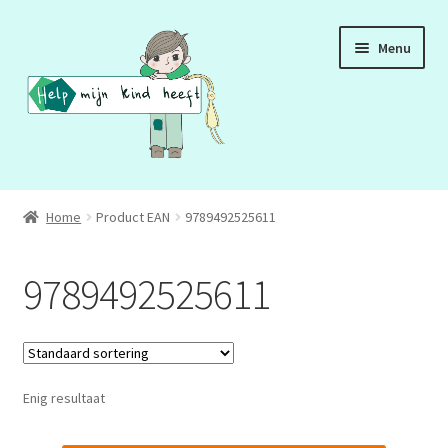
Ga
Ga
Menu
door
naar
naar
de
navigatie
inhoud
ADD
Home
Product EAN
9789492525611
ADHD
9789492525611
ASS
DCD
Enig resultaat
HSP