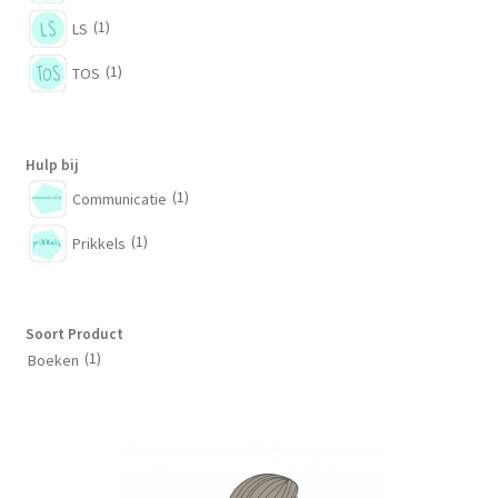
(1)
LS
(1)
TOS
Hulp bij
(1)
Communicatie
(1)
Prikkels
Soort Product
(1)
Boeken