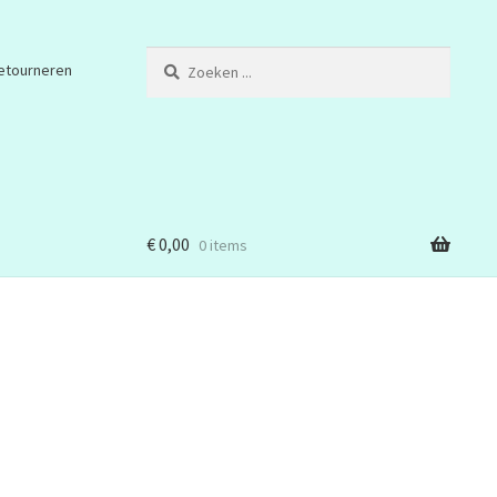
Zoeken
etourneren
...
€
0,00
0 items