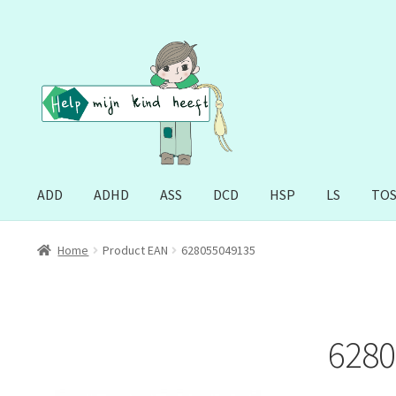
Ga
Ga
door
naar
naar
de
navigatie
inhoud
ADD
ADHD
ASS
DCD
HSP
LS
TO
Home
Product EAN
628055049135
6280