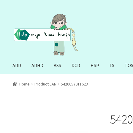
Ga
Ga
door
naar
naar
de
navigatie
inhoud
ADD
ADHD
ASS
DCD
HSP
LS
TO
Home
Product EAN
5420057011623
5420