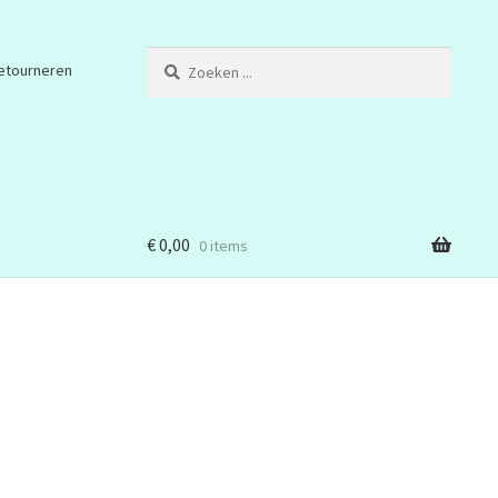
Zoeken
etourneren
...
€
0,00
0 items