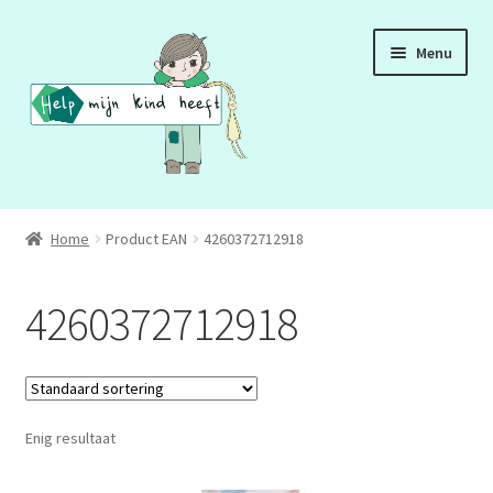
Ga
Ga
Menu
door
naar
naar
de
navigatie
inhoud
ADD
Home
Product EAN
4260372712918
ADHD
4260372712918
ASS
DCD
Enig resultaat
HSP