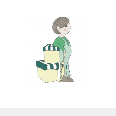
LS
TOS
HB
SCHOLEN
KOOPJES
BLOG