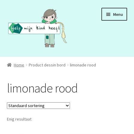
Ga
Ga
Menu
door
naar
naar
de
navigatie
inhoud
ADD
Home
Product dessin bord
limonade rood
ADHD
limonade rood
ASS
DCD
Enig resultaat
HSP