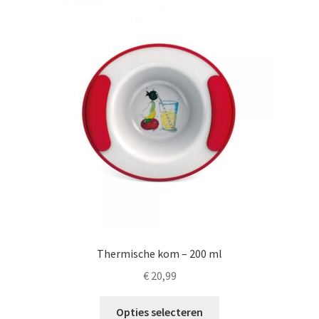
LS
TOS
HB
SCHOLEN
KOOPJES
BLOG
Thermische kom – 200 ml
€
20,99
Dit
Opties selecteren